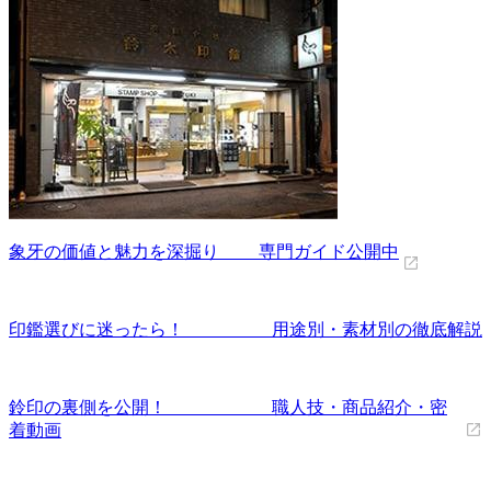
象牙の価値と魅力を深掘り 専門ガイド公開中
印鑑選びに迷ったら！ 用途別・素材別の徹底解説
鈴印の裏側を公開！ 職人技・商品紹介・密
着動画