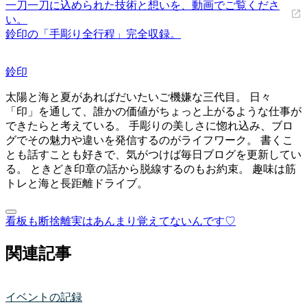
一刀一刀に込められた技術と想いを、動画でご覧くださ
い。
鈴印の「手彫り全行程」完全収録。
鈴印
太陽と海と夏があればだいたいご機嫌な三代目。 日々
「印」を通して、誰かの価値がちょっと上がるような仕事が
できたらと考えている。 手彫りの美しさに惚れ込み、ブロ
グでその魅力や違いを発信するのがライフワーク。 書くこ
とも話すことも好きで、気がつけば毎日ブログを更新してい
る。 ときどき印章の話から脱線するのもお約束。 趣味は筋
トレと海と長距離ドライブ。
看板も断捨離
実はあんまり覚えてないんです♡
関連記事
イベントの記録