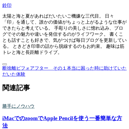
鈴印
太陽と海と夏があればだいたいご機嫌な三代目。 日々
「印」を通して、誰かの価値がちょっと上がるような仕事が
できたらと考えている。 手彫りの美しさに惚れ込み、ブロ
グでその魅力や違いを発信するのがライフワーク。 書くこ
とも話すことも好きで、気がつけば毎日ブログを更新してい
る。 ときどき印章の話から脱線するのもお約束。 趣味は筋
トレと海と長距離ドライブ。
断捨離ビフォアフター その１
本当に困った時に助けていた
だいた体験
関連記事
勝手にノウハウ
iMacでのzoomでApple Pencilを使う一番簡単な方
法