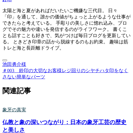
太陽と海と夏があればだいたいご機嫌な三代目。 日々
「印」を通して、誰かの価値がちょっと上がるような仕事が
できたらと考えている。 手彫りの美しさに惚れ込み、ブロ
グでその魅力や違いを発信するのがライフワーク。 書くこ
とも話すことも好きで、気がつけば毎日ブログを更新してい
る。 ときどき印章の話から脱線するのもお約束。 趣味は筋
トレと海と長距離ドライブ。
池田勇介様
＃003 鈴印の大切なお客様
レジ回りのシヤチハタ印をなく
さない簡単なパーツ
関連記事
象牙の真実
仏教と象の深いつながり：日本の象牙工芸の歴史
と美しさ