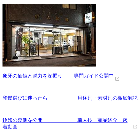
象牙の価値と魅力を深掘り 専門ガイド公開中
印鑑選びに迷ったら！ 用途別・素材別の徹底解説
鈴印の裏側を公開！ 職人技・商品紹介・密
着動画