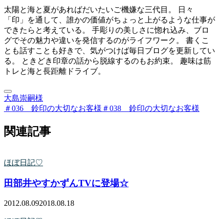
太陽と海と夏があればだいたいご機嫌な三代目。 日々
「印」を通して、誰かの価値がちょっと上がるような仕事が
できたらと考えている。 手彫りの美しさに惚れ込み、ブロ
グでその魅力や違いを発信するのがライフワーク。 書くこ
とも話すことも好きで、気がつけば毎日ブログを更新してい
る。 ときどき印章の話から脱線するのもお約束。 趣味は筋
トレと海と長距離ドライブ。
大島崇嗣様
＃036 鈴印の大切なお客様
＃038 鈴印の大切なお客様
関連記事
ほぼ日記♡
田部井やすかずんTVに登場☆
2012.08.09
2018.08.18