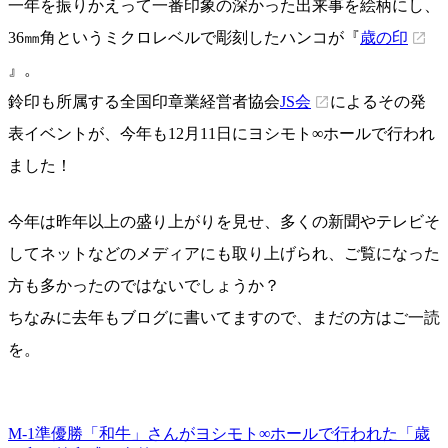
一年を振りかえって一番印象の深かった出来事を絵柄にし、
36㎜角というミクロレベルで彫刻したハンコが『
歳の印
』。
鈴印も所属する全国印章業経営者協会
JS会
によるその発
表イベントが、今年も12月11日にヨシモト∞ホールで行われ
ました！
今年は昨年以上の盛り上がりを見せ、多くの新聞やテレビそ
してネットなどのメディアにも取り上げられ、ご覧になった
方も多かったのではないでしょうか？
ちなみに去年もブログに書いてますので、まだの方はご一読
を。
M-1準優勝「和牛」さんがヨシモト∞ホールで行われた「歳