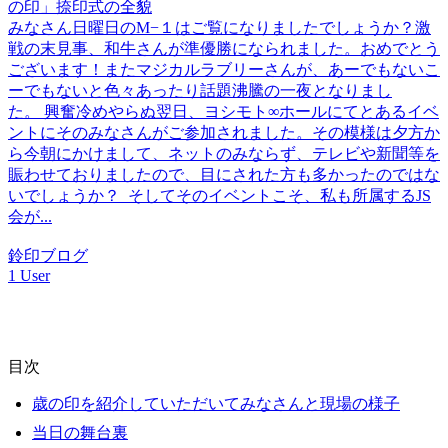
の印」捺印式の全貌
みなさん日曜日のM−１はご覧になりましたでしょうか？激
戦の末見事、和牛さんが準優勝になられました。おめでとう
ございます！またマジカルラブリーさんが、あーでもないこ
ーでもないと色々あったり話題沸騰の一夜となりまし
た。 興奮冷めやらぬ翌日、ヨシモト∞ホールにてとあるイベ
ントにそのみなさんがご参加されました。その模様は夕方か
ら今朝にかけまして、ネットのみならず、テレビや新聞等を
賑わせておりましたので、目にされた方も多かったのではな
いでしょうか？ そしてそのイベントこそ、私も所属するJS
会が...
鈴印ブログ
1 User
目次
歳の印を紹介していただいてみなさんと現場の様子
当日の舞台裏