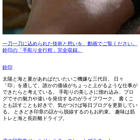
一刀一刀に込められた技術と想いを、動画でご覧ください。
鈴印の「手彫り全行程」完全収録。
鈴印
太陽と海と夏があればだいたいご機嫌な三代目。 日々
「印」を通して、誰かの価値がちょっと上がるような仕事が
できたらと考えている。 手彫りの美しさに惚れ込み、ブロ
グでその魅力や違いを発信するのがライフワーク。 書くこ
とも話すことも好きで、気がつけば毎日ブログを更新してい
る。 ときどき印章の話から脱線するのもお約束。 趣味は筋
トレと海と長距離ドライブ。