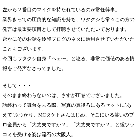
左から２番目のマイクを持たれているのが常任幹事。
業界きっての圧倒的な知識を持ち、ワタクシも常々この方の
発言は最重要項目として拝聴させていただいております。
密かにそのお話を鈴印ブログのネタに活用させていただいた
こともございます。
今回もワタクシ自身「ヘェ〜」と唸る、非常に価値のある情
報をご発声なさってました。
そして・・・
そのまま終わらないのは、さすが圧巻でございました。
話終わって舞台を去る際、写真の真後ろにあるセットに`あ
えて`ぶつかり、MCタケトさんはじめ、そこにいる笑いのプ
ロ全員から「大丈夫ですか？」「大丈夫ですか？」と総ツッ
コミを受ける姿は流石の大阪人。