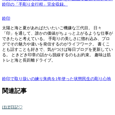
鈴印の「手彫り全行程」完全収録。
鈴印
太陽と海と夏があればだいたいご機嫌な三代目。 日々
「印」を通して、誰かの価値がちょっと上がるような仕事が
できたらと考えている。 手彫りの美しさに惚れ込み、ブロ
グでその魅力や違いを発信するのがライフワーク。 書くこ
とも話すことも好きで、気がつけば毎日ブログを更新してい
る。 ときどき印章の話から脱線するのもお約束。 趣味は筋
トレと海と長距離ドライブ。
鈴印で取り扱いの練り朱肉を1年使った状態
民生の彫り心地
関連記事
ほぼ日記♡