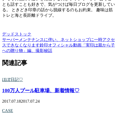
とも話すことも好きで、気がつけば毎日ブログを更新してい
る。 ときどき印章の話から脱線するのもお約束。 趣味は筋
トレと海と長距離ドライブ。
デッドストック
サーバーメンテナンスに伴い、ネットショップに一時アクセ
スできなくなります
鈴印オフィシャル動画「実印は親から子
への贈り物」編、撮影秘話
関連記事
ほぼ日記♡
100万人プール駐車場、新着情報♡
2017.07.18
2017.07.24
CASE