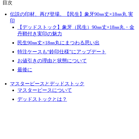
目次
伝説の印材、再び登場。【民生】象牙90㎜丈×18㎜丸 実
印
【デッドストック】象牙（民生）90㎜丈×18㎜丸・金
丹鞘付き実印の魅力
民生90㎜丈×18㎜丸にまつわる思い出
特注ケースも“鈴印仕様”にアップデート
お値引きの理由と状態について
最後に
マスターピースとデッドストック
マスターピースについて
デッドストックとは？