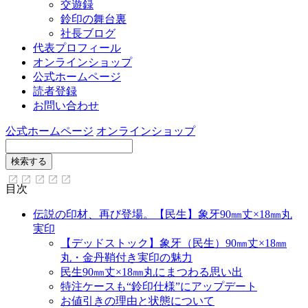
交遊録
鈴印の舞台裏
社長ブログ
代表プロフィール
オンラインショップ
公式ホームページ
読者登録
お問い合わせ
公式ホームページ
オンラインショップ
目次
伝説の印材、再び登場。【民生】象牙90㎜丈×18㎜丸
実印
【デッドストック】象牙（民生）90㎜丈×18㎜
丸・金丹鞘付き実印の魅力
民生90㎜丈×18㎜丸にまつわる思い出
特注ケースも“鈴印仕様”にアップデート
お値引きの理由と状態について