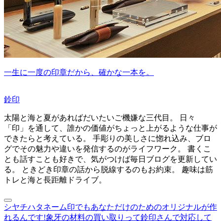
一生に一度の印章だから、確かな一本を。
鈴印
太陽と海と夏があればだいたいご機嫌な三代目。 日々
「印」を通して、誰かの価値がちょっと上がるような仕事が
できたらと考えている。 手彫りの美しさに惚れ込み、ブロ
グでその魅力や違いを発信するのがライフワーク。 書くこ
とも話すことも好きで、気がつけば毎日ブログを更新してい
る。 ときどき印章の話から脱線するのもお約束。 趣味は筋
トレと海と長距離ドライブ。
シヤチハタネーム印でもあなただけのためのオリジナルが作
れるんです!
象牙の材料の買い取りって鈴印さんで対応して