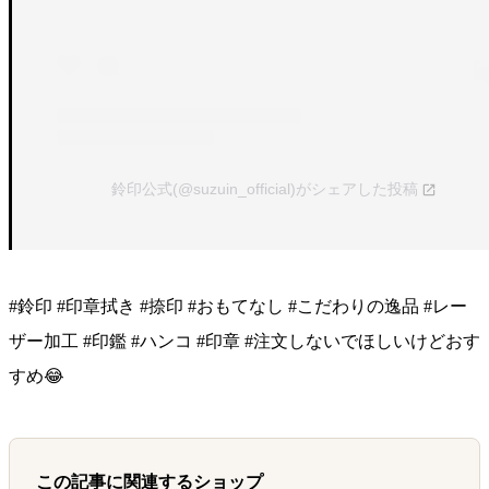
鈴印公式(@suzuin_official)がシェアした投稿
#鈴印 #印章拭き #捺印 #おもてなし #こだわりの逸品 #レー
ザー加工 #印鑑 #ハンコ #印章 #注文しないでほしいけどおす
すめ😂
この記事に関連するショップ