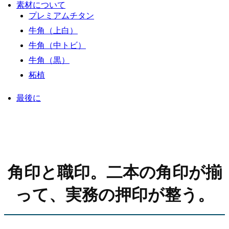
素材について
プレミアムチタン
牛角（上白）
牛角（中トビ）
牛角（黒）
柘植
最後に
角印と職印。二本の角印が揃
って、実務の押印が整う。