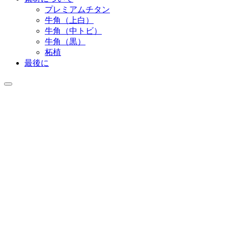
プレミアムチタン
牛角（上白）
牛角（中トビ）
牛角（黒）
柘植
最後に