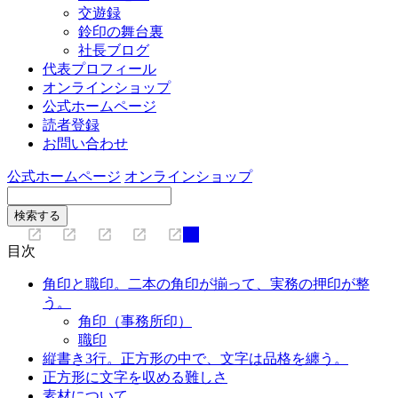
交遊録
鈴印の舞台裏
社長ブログ
代表プロフィール
オンラインショップ
公式ホームページ
読者登録
お問い合わせ
公式ホームページ
オンラインショップ
目次
角印と職印。二本の角印が揃って、実務の押印が整
う。
角印（事務所印）
職印
縦書き3行。正方形の中で、文字は品格を纏う。
正方形に文字を収める難しさ
素材について