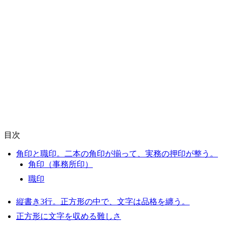
目次
角印と職印。二本の角印が揃って、実務の押印が整う。
角印（事務所印）
職印
縦書き3行。正方形の中で、文字は品格を纏う。
正方形に文字を収める難しさ