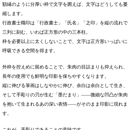
額縁のように分厚い枠で文字を囲えば、文字はどうしても萎
縮します。
行政書士職印は「行政書士」「氏名」「之印」を縦の流れで
三列に刻む、いわば正方形の中の三本柱。
枠を必要以上に太くしないことで、文字は正方形いっぱいに
呼吸できる空間を得ます。
外枠を控えめに留めることで、朱肉の目詰まりも抑えられ、
長年の使用でも鮮明な印影を保ちやすくなります。
縦に伸びる筆画はしなやかに伸び、余白は余白として生き、
そして手彫りの刃が生む「墨だまり」——微細な凹凸が朱肉
を抱いて生まれるあの深い表情——がそのまま印影に現れま
す。
これが、手彫りであることの意味です。