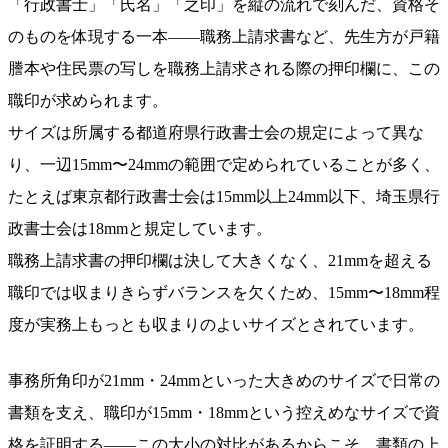
「行政書士」「氏名」「之印」を縦の流れで刻んだ、資格そ
のものを体現する一本——職務上請求書など、先生方が戸籍
謄本や住民票の写しを職務上請求される際の押印欄に、この
職印が求められます。
サイズは所属する都道府県行政書士会の規定によって異な
り、一辺15mm〜24mmの範囲で定められていることが多く、
たとえば東京都行政書士会は15mm以上24mm以下、埼玉県行
政書士会は18mmと規定しています。
職務上請求書の押印欄は決して大きくなく、21mmを超える
職印では収まりきらずバランスを欠くため、15mm〜18mm程
度が実務上もっとも収まりのよいサイズとされています。
事務所角印が21mm・24mmといった大きめのサイズで日常の
書類を支え、職印が15mm・18mmという控えめなサイズで資
格を証明する——この大小の対比があるからこそ、書類の上