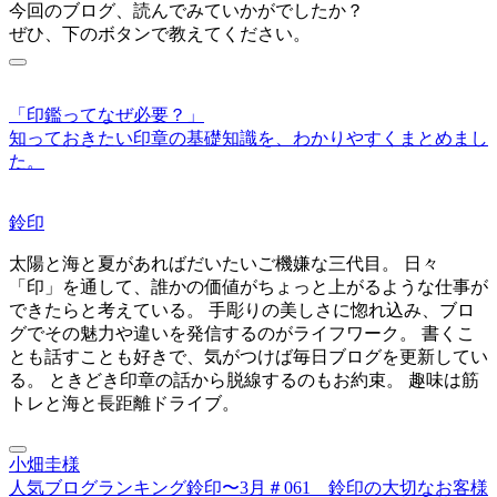
今回のブログ、読んでみていかがでしたか？
ぜひ、下のボタンで教えてください。
「印鑑ってなぜ必要？」
知っておきたい印章の基礎知識を、わかりやすくまとめまし
た。
鈴印
太陽と海と夏があればだいたいご機嫌な三代目。 日々
「印」を通して、誰かの価値がちょっと上がるような仕事が
できたらと考えている。 手彫りの美しさに惚れ込み、ブロ
グでその魅力や違いを発信するのがライフワーク。 書くこ
とも話すことも好きで、気がつけば毎日ブログを更新してい
る。 ときどき印章の話から脱線するのもお約束。 趣味は筋
トレと海と長距離ドライブ。
小畑圭様
人気ブログランキング鈴印〜3月
＃061 鈴印の大切なお客様