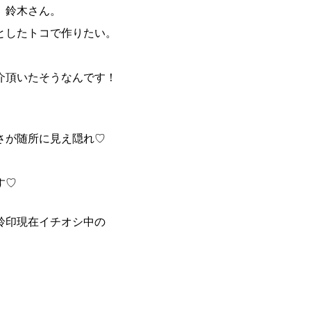
、鈴木さん。
としたトコで作りたい。
介頂いたそうなんです！
さが随所に見え隠れ♡
す♡
鈴印現在イチオシ中の