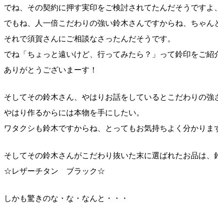
でね、その契約に押す実印をご検討されてたんだそうです
よ
でもね、人一倍こだわりの強い鈴木さんですからね、ちゃ
ん
それで須賀さんにご相談なさったんだそうです。
でね「ちょっと遠いけど、行ってみたら？」って鈴印をご
紹
ありがとうございまーす！
そしてその鈴木さん、やはりお話をしているとこだわりの
強
やはり作るからには本物を手にしたい。
ワタクシも鈴木ですからね、とってもお気持ちよく分かり
ま
そしてその鈴木さんがこだわり抜いた末に選ばれたお品は
、
☆レザーチタン ブラック☆
しかも驚きのな・な・なんと・・・