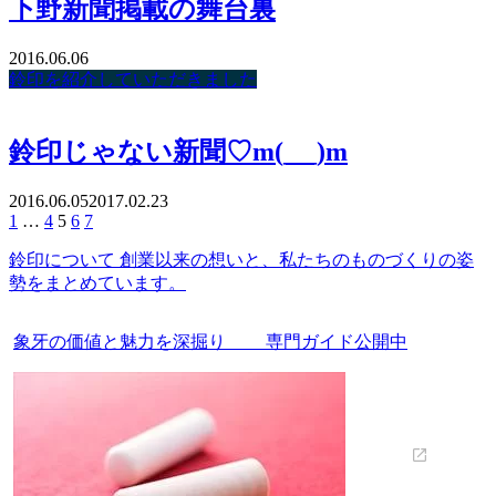
下野新聞掲載の舞台裏
2016.06.06
鈴印を紹介していただきました
鈴印じゃない新聞♡m(_ _)m
2016.06.05
2017.02.23
投
1
…
4
5
6
7
稿
鈴印について 創業以来の想いと、私たちのものづくりの姿
の
勢をまとめています。
ペ
ー
ジ
象牙の価値と魅力を深掘り 専門ガイド公開中
送
り