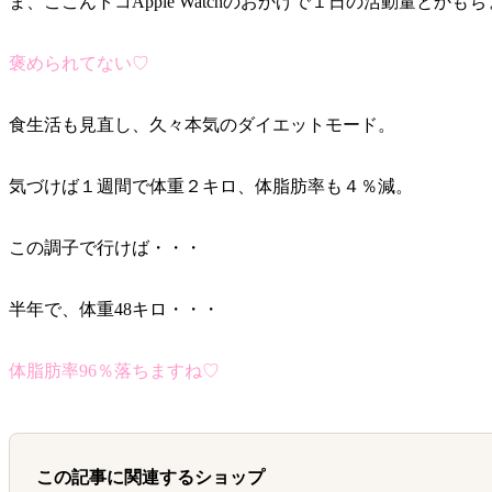
ま、ここんトコApple Watchのおかげで１日の活動量
褒められてない♡
食生活も見直し、久々本気のダイエットモード。
気づけば１週間で体重２キロ、体脂肪率も４％減。
この調子で行けば・・・
半年で、体重48キロ・・・
体脂肪率96％落ちますね♡
この記事に関連するショップ