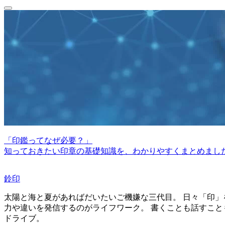
「印鑑ってなぜ必要？」
知っておきたい印章の基礎知識を、わかりやすくまとめまし
鈴印
太陽と海と夏があればだいたいご機嫌な三代目。 日々「印」
力や違いを発信するのがライフワーク。 書くことも話すこと
ドライブ。