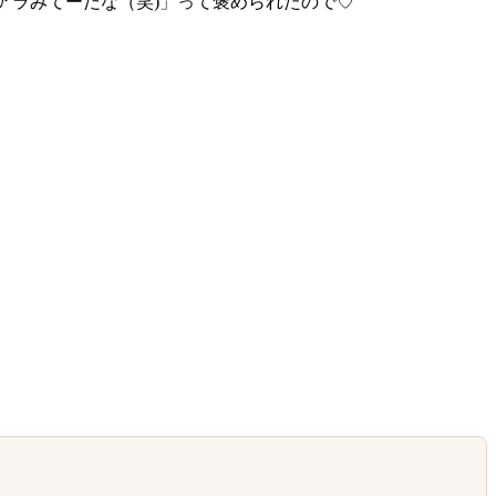
コアラみてーだな（笑)」って褒められたので♡