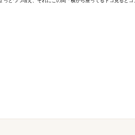
とかもちょっとづつ増え、それにこの間「横から座ってるトコ見ると