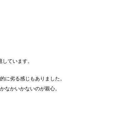
憶しています。
力的に劣る感じもありました。
なかなかいかないのが親心。
。