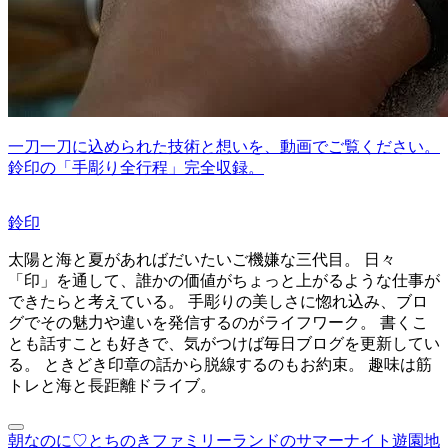
一刀一刀に込められた技術と想いを、動画でご覧ください。
鈴印の「手彫り全行程」完全収録。
鈴印
太陽と海と夏があればだいたいご機嫌な三代目。 日々
「印」を通して、誰かの価値がちょっと上がるような仕事が
できたらと考えている。 手彫りの美しさに惚れ込み、ブロ
グでその魅力や違いを発信するのがライフワーク。 書くこ
とも話すことも好きで、気がつけば毎日ブログを更新してい
る。 ときどき印章の話から脱線するのもお約束。 趣味は筋
トレと海と長距離ドライブ。
朝なのに♡
とちのきファミリーランドのサマーナイト遊園地