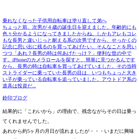
乗れなくなった子供用自転車は塗り直して弟へ
ちょっと前、次男が４歳の誕生日を迎えました。年齢的にも
色々分かるようになってきましたからね。しかもアレもコレ
もな長男と違いじっと耐える系の次男ですから、せっかくの
記念に思い出に残るのを買ってあげたい。そんなことを思い
つつ「あれ？長男の時は何あげたっけ？」便利な世の中で
す。iPhoneのカメラロールを探すと、簡単に見つかるんです
から。長男の時は自転車を買ってあげていました。その当時
ストライダーに乗っていた長男の目は、いつもちょっと大き
い子が乗っている自転車を追っていました。アウトドア系の
道具は投資だ...
鈴印ブログ
結果的に「こわいから」の理由で、残念ながらその日は乗っ
てくれませんでした。
あれから約5ヶ月の月日が流れましたが・・・いまだに興味