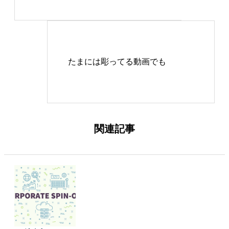
日ブログを更新してい
る。 ときどき印章の話
から脱線するのもお約
たまには彫ってる動画でも
束。 趣味は筋トレと海
と長距離ドライブ。
関連記事