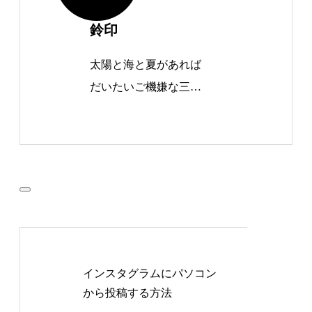
鈴印
太陽と海と夏があれば
だいたいご機嫌な三代
目。 日々「印」を通し
て、誰かの価値がちょ
っと上がるような仕事
ができたらと考えてい
る。 手彫りの美しさに
惚れ込み、ブログでそ
の魅力や違いを発信す
るのがライフワーク。
インスタグラムにパソコン
書くことも話すことも
から投稿する方法
好きで、気がつけば毎