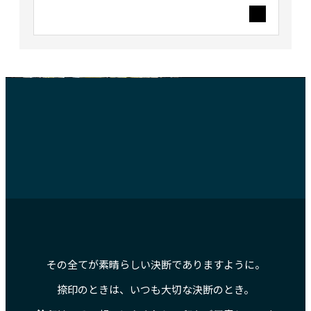
鈴印について 創業以来の想いと、私た
ちのものづくりの姿勢をまとめていま
象牙の価値と魅力を深掘
す。
公開中
その全てが素晴らしい決断でありますように。
捺印のときは、いつも大切な決断のとき。