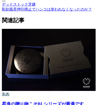
デッドストック
牙継
彫刻風景
押印廃止でハンコは使われなくなったのか？
関連記事
朱肉
昇進の贈り物こそBLシリーズが最適です