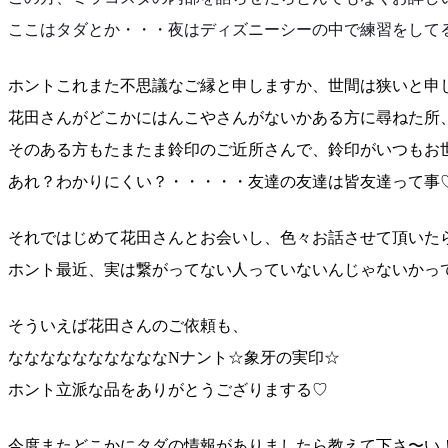
ここはタダとか・・・夜はディズニーシーの中で練習をし
て
ホントこれまた不思議なご縁と申しますか、世間は狭いと
申
花田さんがどこかにはんこやさんがないかある方に尋ねた
所
そのある方もたまたま鈴印のご近所さんで、鈴印がいつも
お
あれ？わかりにくい？・・・・・友達の友達は皆友達って
事
それではじめて花田さんとお会いし、色々お話させて頂い
た
ホント最近、実は繋がってない人っていないんじゃないか
っ
そういえば花田さんのご依頼も、
ななななななななななNナント☆象牙の実印☆
ホント立派な品をありがとうござりまする♡
今度またどこかにタダの情報がありましたら教えて下さ〜
い