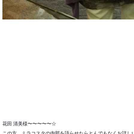
花田 清美様〜〜〜〜〜☆
この方、ミラコスタの内部を語らせたらとんでもなくお詳
し