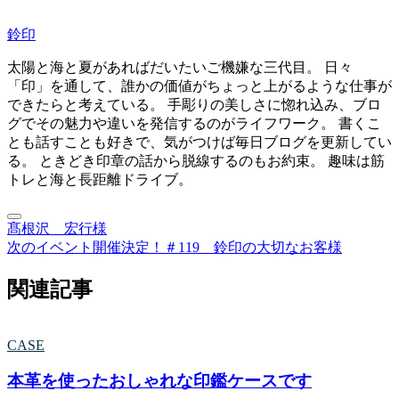
鈴印
太陽と海と夏があればだいたいご機嫌な三代目。 日々
「印」を通して、誰かの価値がちょっと上がるような仕事が
できたらと考えている。 手彫りの美しさに惚れ込み、ブロ
グでその魅力や違いを発信するのがライフワーク。 書くこ
とも話すことも好きで、気がつけば毎日ブログを更新してい
る。 ときどき印章の話から脱線するのもお約束。 趣味は筋
トレと海と長距離ドライブ。
髙根沢 宏行様
次のイベント開催決定！
＃119 鈴印の大切なお客様
関連記事
CASE
本革を使ったおしゃれな印鑑ケースです