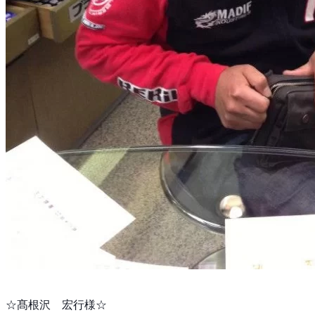
☆髙根沢 宏行様☆