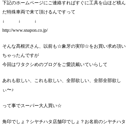
下記のホームページにご連絡すればすぐに工具を山ほど積
ん
だ特殊車両で来て頂けるんですって
↓ ↓ ↓
http://www.snapon.co.jp/
そんな髙根沢さん、以前も☆象牙の実印☆をお買い求め頂
い
ちゃったんですが
今回はワタクシめのブログをご愛読戴いていらして
あれも欲しい、これも欲しい、全部欲しい、全部全部欲し
ぃ〜♪
って事でスーパー大人買い☆
角印でしょ？シヤチハタ店舗印でしょ？お名前のシヤチハ
タ