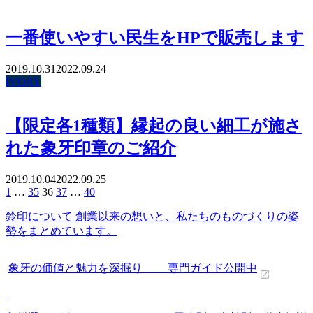
一番使いやすい民生をHPで販売します
2019.10.31
2022.09.24
IVORY
【限定各1種類】縁起の良い細工が施さ
れた象牙印章のご紹介
2019.10.04
2022.09.25
投
1
…
35
36
37
…
40
稿
鈴印について 創業以来の想いと、私たちのものづくりの姿
の
勢をまとめています。
ペ
ー
ジ
象牙の価値と魅力を深掘り 専門ガイド公開中
送
り