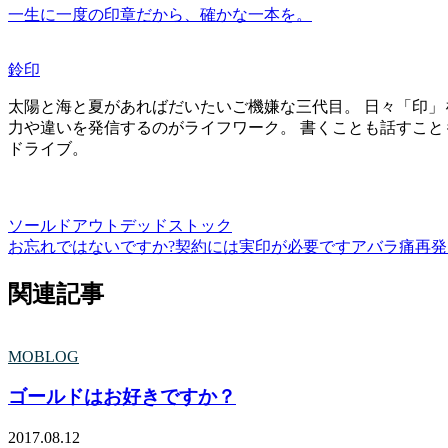
一生に一度の印章だから、確かな一本を。
鈴印
太陽と海と夏があればだいたいご機嫌な三代目。 日々「印」
力や違いを発信するのがライフワーク。 書くことも話すこと
ドライブ。
ソールドアウト
デッドストック
お忘れではないですか?契約には実印が必要です
アバラ痛再発
関連記事
MOBLOG
ゴールドはお好きですか？
2017.08.12