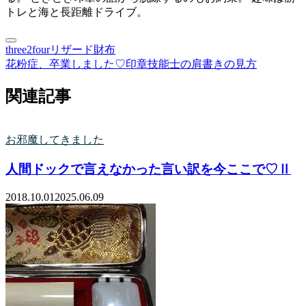
トレと海と長距離ドライブ。
three2four
リザード
財布
花粉症、卒業しました♡
印章技能士の肩書きの見方
関連記事
お邪魔してきました
人間ドックで言えなかった言い訳を今ここで♡Ⅱ
2018.10.01
2025.06.09