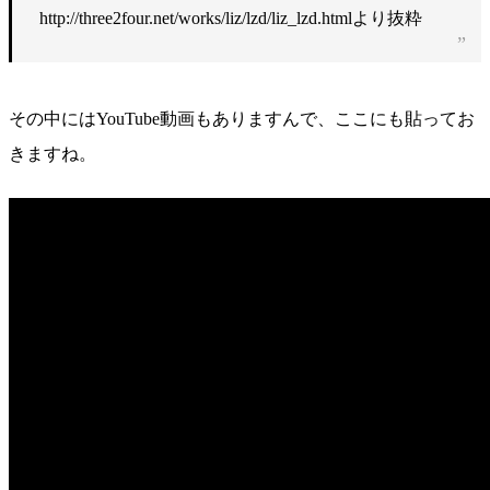
http://three2four.net/works/liz/lzd/liz_lzd.htmlより抜粋
その中にはYouTube動画もありますんで、ここにも貼ってお
きますね。