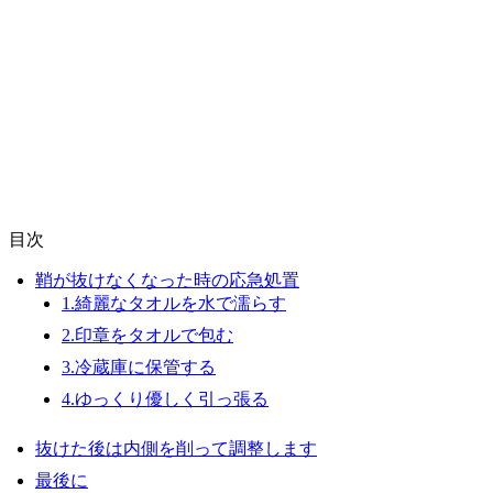
目次
鞘が抜けなくなった時の応急処置
1.綺麗なタオルを水で濡らす
2.印章をタオルで包む
3.冷蔵庫に保管する
4.ゆっくり優しく引っ張る
抜けた後は内側を削って調整します
最後に