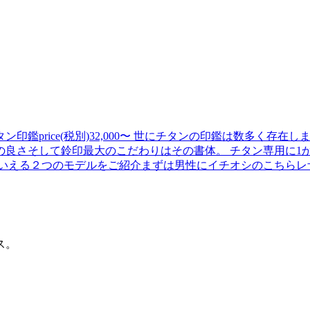
鑑price(税別)32,000〜 世にチタンの印鑑は数多く存
の良さそして鈴印最大のこだわりはその書体。 チタン専用に1
２つのモデルをご紹介まずは男性にイチオシのこちらレザーチタンsiz
ス。