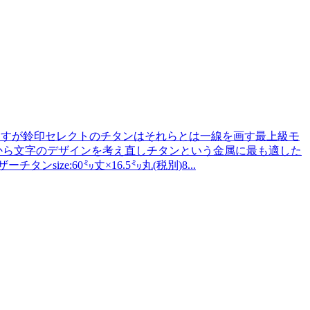
在しますが鈴印セレクトのチタンはそれらとは一線を画す最上級モ
から文字のデザインを考え直しチタンという金属に最も適した
e:60㍉丈×16.5㍉丸(税別)8...