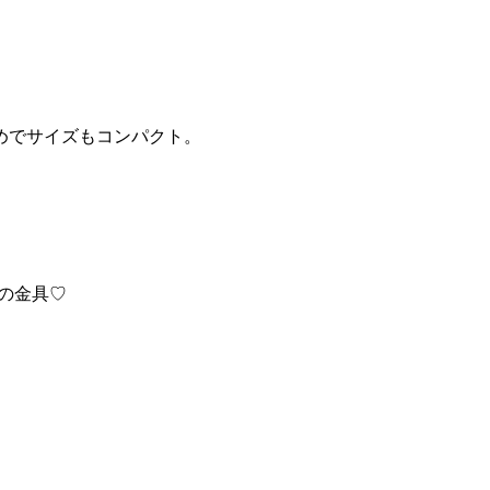
めでサイズもコンパクト。
」の金具♡