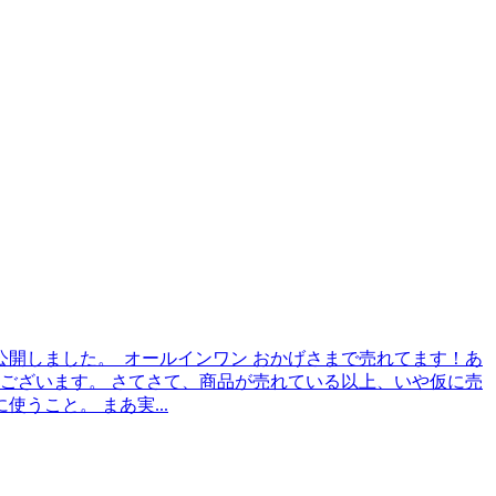
度公開しました。 オールインワン おかげさまで売れてます！あ
ございます。 さてさて、商品が売れている以上、いや仮に売
こと。 まあ実...