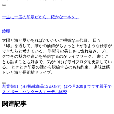
一生に一度の印章だから、確かな一本を。
鈴印
太陽と海と夏があればだいたいご機嫌な三代目。 日々
「印」を通して、誰かの価値がちょっと上がるような仕事が
できたらと考えている。 手彫りの美しさに惚れ込み、ブロ
グでその魅力や違いを発信するのがライフワーク。 書くこ
とも話すことも好きで、気がつけば毎日ブログを更新してい
る。 ときどき印章の話から脱線するのもお約束。 趣味は筋
トレと海と長距離ドライブ。
創業祭91（HP掲載商品15％OFF）は今月2/29までです
親子で
スノボー、ハンター＆エーデル比較
関連記事