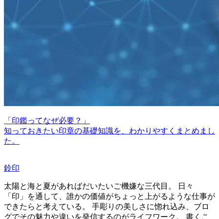
「印鑑ってなぜ必要？」
知っておきたい印章の基礎知識を、わかりやすくまとめまし
た。
鈴印
太陽と海と夏があればだいたいご機嫌な三代目。 日々
「印」を通して、誰かの価値がちょっと上がるような仕事が
できたらと考えている。 手彫りの美しさに惚れ込み、ブロ
グでその魅力や違いを発信するのがライフワーク。 書くこ