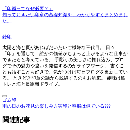
「印鑑ってなぜ必要？」
知っておきたい印章の基礎知識を、わかりやすくまとめまし
た。
鈴印
太陽と海と夏があればだいたいご機嫌な三代目。 日々
「印」を通して、誰かの価値がちょっと上がるような仕事が
できたらと考えている。 手彫りの美しさに惚れ込み、ブロ
グでその魅力や違いを発信するのがライフワーク。 書くこ
とも話すことも好きで、気がつけば毎日ブログを更新してい
る。 ときどき印章の話から脱線するのもお約束。 趣味は筋
トレと海と長距離ドライブ。
ゴム印
雨の日のお花見の楽しみ方
実印と喪服は似ている???
関連記事