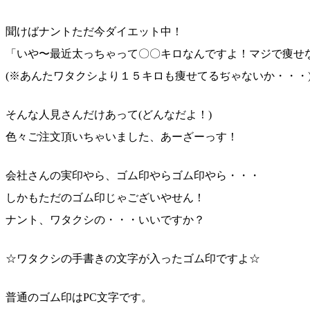
聞けばナントただ今ダイエット中！
「いや〜最近太っちゃって〇〇キロなんですよ！マジで痩
せ
(※あんたワタクシより１５キロも痩せてるぢゃないか・
・・
そんな人見さんだけあって(どんなだよ！)
色々ご注文頂いちゃいました、あーざーっす！
会社さんの実印やら、ゴム印やらゴム印やら・・・
しかもただのゴム印じゃございやせん！
ナント、ワタクシの・・・いいですか？
☆ワタクシの手書きの文字が入ったゴム印ですよ☆
普通のゴム印はPC文字です。