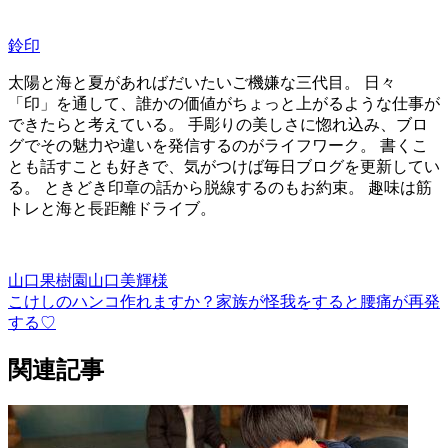
鈴印
太陽と海と夏があればだいたいご機嫌な三代目。 日々
「印」を通して、誰かの価値がちょっと上がるような仕事が
できたらと考えている。 手彫りの美しさに惚れ込み、ブロ
グでその魅力や違いを発信するのがライフワーク。 書くこ
とも話すことも好きで、気がつけば毎日ブログを更新してい
る。 ときどき印章の話から脱線するのもお約束。 趣味は筋
トレと海と長距離ドライブ。
山口果樹園
山口美輝様
こけしのハンコ作れますか？
家族が怪我をすると腰痛が再発
する♡
関連記事