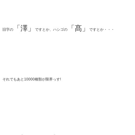
「澤」
「髙」
旧字の
ですとか、ハシゴの
ですとか・・・
それでもあと10000種類が限界っす!