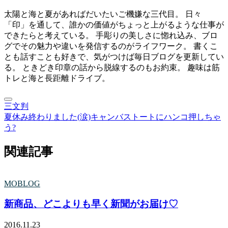
太陽と海と夏があればだいたいご機嫌な三代目。 日々
「印」を通して、誰かの価値がちょっと上がるような仕事が
できたらと考えている。 手彫りの美しさに惚れ込み、ブロ
グでその魅力や違いを発信するのがライフワーク。 書くこ
とも話すことも好きで、気がつけば毎日ブログを更新してい
る。 ときどき印章の話から脱線するのもお約束。 趣味は筋
トレと海と長距離ドライブ。
三文判
夏休み終わりました(涙)
キャンバストートにハンコ押しちゃ
う?
関連記事
MOBLOG
新商品、どこよりも早く新聞がお届け♡
2016.11.23