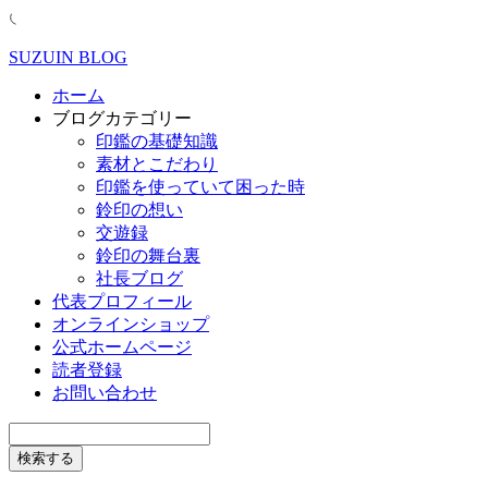
SUZUIN BLOG
ホーム
ブログカテゴリー
印鑑の基礎知識
素材とこだわり
印鑑を使っていて困った時
鈴印の想い
交遊録
鈴印の舞台裏
社長ブログ
代表プロフィール
オンラインショップ
公式ホームページ
読者登録
お問い合わせ