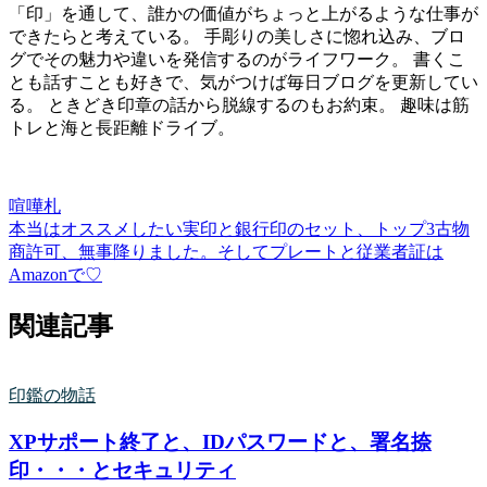
「印」を通して、誰かの価値がちょっと上がるような仕事が
できたらと考えている。 手彫りの美しさに惚れ込み、ブロ
グでその魅力や違いを発信するのがライフワーク。 書くこ
とも話すことも好きで、気がつけば毎日ブログを更新してい
る。 ときどき印章の話から脱線するのもお約束。 趣味は筋
トレと海と長距離ドライブ。
喧嘩札
本当はオススメしたい実印と銀行印のセット、トップ3
古物
商許可、無事降りました。そしてプレートと従業者証は
Amazonで♡
関連記事
印鑑の物話
XPサポート終了と、IDパスワードと、署名捺
印・・・とセキュリティ