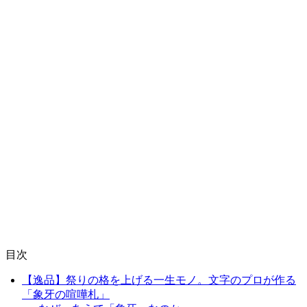
目次
【逸品】祭りの格を上げる一生モノ。文字のプロが作る
「象牙の喧嘩札」