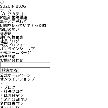
SUZUIN BLOG
ホーム
ブログカテゴリー
印鑑の基礎知識
素材とこだわり
印鑑を使っていて困った時
鈴印の想い
交遊録
鈴印の舞台裏
社長ブログ
代表プロフィール
オンラインショップ
公式ホームページ
読者登録
お問い合わせ
公式ホームページ
オンラインショップ
H
O
ブログ
M
社長ブログ
E
ほぼ日記♡
名門は鬼門♡
名門は鬼門♡
2023.11.22