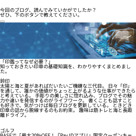
今回のブログ、読んでみていかがでしたか？
ぜひ、下のボタンで教えてください。
「印鑑ってなぜ必要？」
知っておきたい印章の基礎知識を、わかりやすくまとめまし
た。
鈴印
太陽と海と夏があればだいたいご機嫌な三代目。 日々「印」
を通して、誰かの価値がちょっと上がるような仕事ができたら
と考えている。 手彫りの美しさに惚れ込み、ブログでその魅
力や違いを発信するのがライフワーク。 書くことも話すこと
も好きで、気がつけば毎日ブログを更新している。 ときどき
印章の話から脱線するのもお約束。 趣味は筋トレと海と長距
離ドライブ。
ゴルフ
BASEで「最大20%OFF！『Pay IDアプリ』限定クーポンキャ