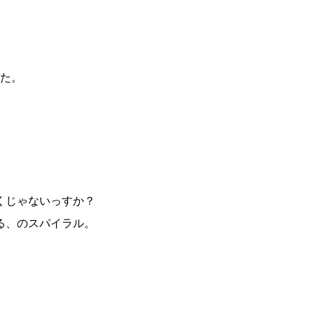
した。
くじゃないっすか？
る、のスパイラル。