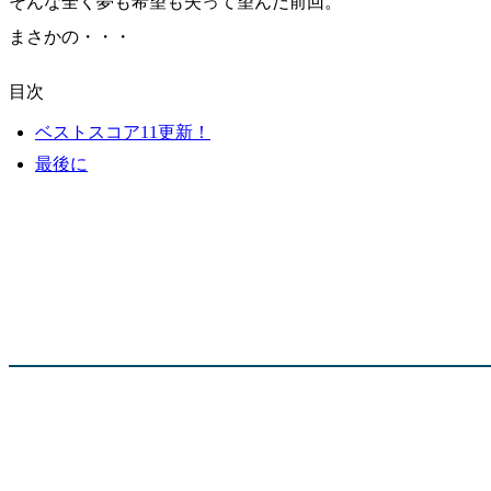
そんな全く夢も希望も失って望んだ前回。
まさかの・・・
目次
ベストスコア11更新！
最後に