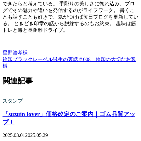
できたらと考えている。 手彫りの美しさに惚れ込み、ブロ
グでその魅力や違いを発信するのがライフワーク。 書くこ
とも話すことも好きで、気がつけば毎日ブログを更新してい
る。 ときどき印章の話から脱線するのもお約束。 趣味は筋
トレと海と長距離ドライブ。
星野浩孝様
鈴印ブラックレーベル誕生の裏話
＃008 鈴印の大切なお客
様
関連記事
スタンプ
「suzuin lover」価格改定のご案内｜ゴム品質アッ
プ！
2025.03.01
2025.05.29