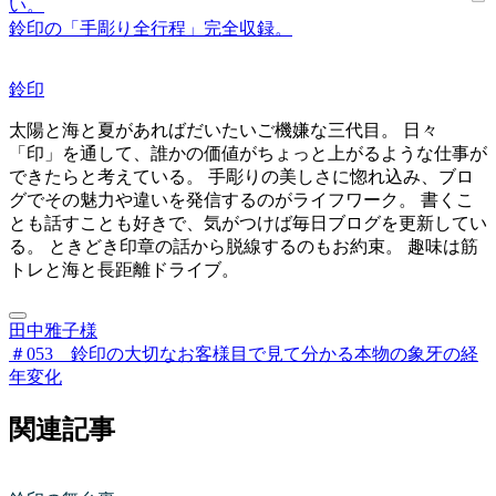
い。
鈴印の「手彫り全行程」完全収録。
鈴印
太陽と海と夏があればだいたいご機嫌な三代目。 日々
「印」を通して、誰かの価値がちょっと上がるような仕事が
できたらと考えている。 手彫りの美しさに惚れ込み、ブロ
グでその魅力や違いを発信するのがライフワーク。 書くこ
とも話すことも好きで、気がつけば毎日ブログを更新してい
る。 ときどき印章の話から脱線するのもお約束。 趣味は筋
トレと海と長距離ドライブ。
田中雅子様
＃053 鈴印の大切なお客様
目で見て分かる本物の象牙の経
年変化
関連記事