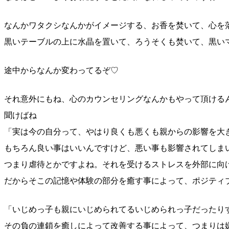
なんかワタクシなんかがイメージする、お香を焚いて、心
を
黒いテーブルの上に水晶を置いて、ろうそくも焚いて、黒
い
途中からなんか変わってるぞ♡
それ意外にもね、心のカウンセリングなんかもやって頂け
る
聞けばね
「実は今の自分って、やはり良くも悪くも親からの影響を
大
もちろん良い事はいいんですけど、悪い事も影響されてし
ま
つまり虐待とかですよね。それを受けるストレスを外部に
向
だからそこの記憶や体験の部分を癒す事によって、ポジテ
ィ
「いじめっ子も親にいじめられてるいじめられっ子だった
り
その負の連鎖を癒しによって改善する事によって、つまり
は