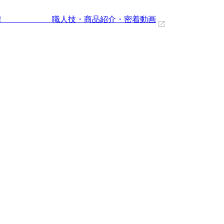
公開！ 職人技・商品紹介・密着動画
。