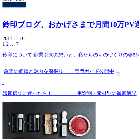
RANKING
鈴印ブログ、おかげさまで月間10万PV
2017.11.16
投
1
2
…
7
稿
鈴印について 創業以来の想いと、私たちのものづくりの姿勢
の
ペ
ー
象牙の価値と魅力を深掘り 専門ガイド公開中
ジ
送
り
印鑑選びに迷ったら！ 用途別・素材別の徹底解説