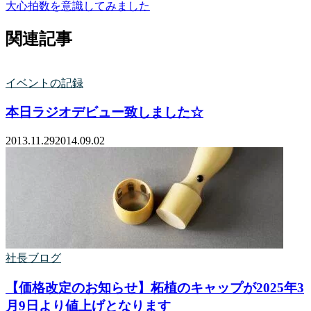
大心拍数を意識してみました
関連記事
イベントの記録
本日ラジオデビュー致しました☆
2013.11.29
2014.09.02
社長ブログ
【価格改定のお知らせ】柘植のキャップが2025年3
月9日より値上げとなります