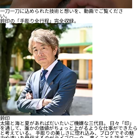
一刀一刀に込められた技術と想いを、動画でご覧くださ
い。
鈴印の「手彫り全行程」完全収録。
鈴印
太陽と海と夏があればだいたいご機嫌な三代目。 日々「印」
を通して、誰かの価値がちょっと上がるような仕事ができたら
と考えている。 手彫りの美しさに惚れ込み、ブログでその魅
力や違いを発信するのがライフワーク。 書くことも話すこと