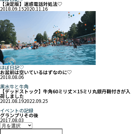
【決定版】迷惑電話対処法♡
2018.09.15
2020.11.16
ほぼ日記♡
お盆前は空いているはずなのに♡
2018.08.06
黒水牛と牛角
【デッドストック】牛角60ミリ丈×15ミリ丸銀丹鞘付きが入
荷しました
2021.08.19
2022.09.25
イベントの記録
グランプリその後
2017.08.03