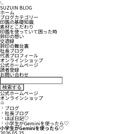
SUZUIN BLOG
ホーム
ブログカテゴリー
印鑑の基礎知識
素材とこだわり
印鑑を使っていて困った時
鈴印の想い
交遊録
鈴印の舞台裏
社長ブログ
代表プロフィール
オンラインショップ
公式ホームページ
読者登録
お問い合わせ
公式ホームページ
オンラインショップ
H
O
ブログ
M
社長ブログ
E
ほぼ日記♡
小学生がGeminiを使ったら♡
小学生がGeminiを使ったら♡
2026.05.25