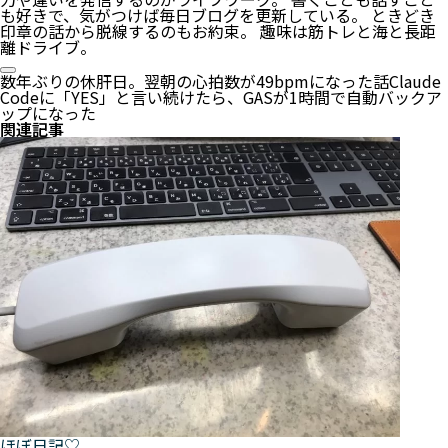
も好きで、気がつけば毎日ブログを更新している。 ときどき
印章の話から脱線するのもお約束。 趣味は筋トレと海と長距
離ドライブ。
数年ぶりの休肝日。翌朝の心拍数が49bpmになった話
Claude
Codeに「YES」と言い続けたら、GASが1時間で自動バックア
ップになった
関連記事
ほぼ日記♡