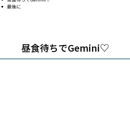
最後に
昼食待ちでGemini♡