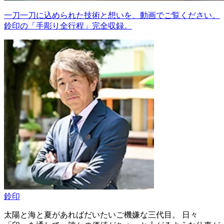
一刀一刀に込められた技術と想いを、動画でご覧ください。
鈴印の「手彫り全行程」完全収録。
鈴印
太陽と海と夏があればだいたいご機嫌な三代目。 日々