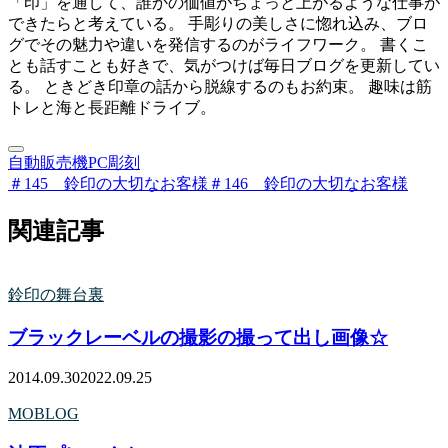
「印」を通して、誰かの価値がちょっと上がるような仕事が
できたらと考えている。 手彫りの美しさに惚れ込み、ブロ
グでその魅力や違いを発信するのがライフワーク。 書くこ
とも話すことも好きで、気がつけば毎日ブログを更新してい
る。 ときどき印章の話から脱線するのもお約束。 趣味は筋
トレと海と長距離ドライブ。
自動販売機
PC彫刻
＃145 鈴印の大切なお客様
＃146 鈴印の大切なお客様
関連記事
鈴印の舞台裏
ブラックレーベルの撮影の撮って出し画像☆
2014.09.30
2022.09.25
MOBLOG