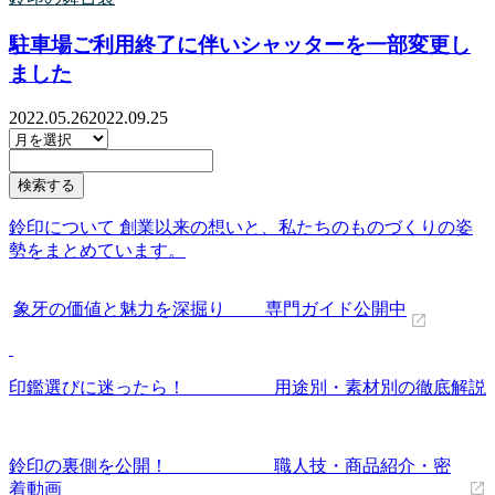
駐車場ご利用終了に伴いシャッターを一部変更し
ました
2022.05.26
2022.09.25
鈴印について 創業以来の想いと、私たちのものづくりの姿
勢をまとめています。
象牙の価値と魅力を深掘り 専門ガイド公開中
印鑑選びに迷ったら！ 用途別・素材別の徹底解説
鈴印の裏側を公開！ 職人技・商品紹介・密
着動画