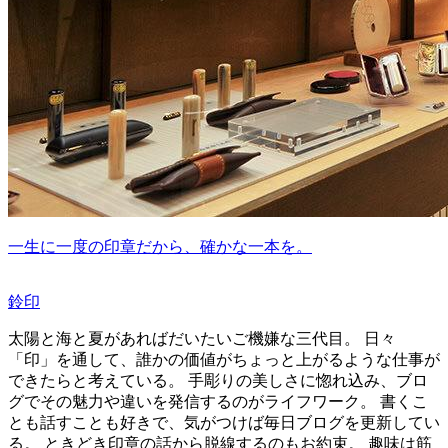
一生に一度の印章だから、確かな一本を。
鈴印
太陽と海と夏があればだいたいご機嫌な三代目。 日々
「印」を通して、誰かの価値がちょっと上がるような仕事が
できたらと考えている。 手彫りの美しさに惚れ込み、ブロ
グでその魅力や違いを発信するのがライフワーク。 書くこ
とも話すことも好きで、気がつけば毎日ブログを更新してい
る。 ときどき印章の話から脱線するのもお約束。 趣味は筋