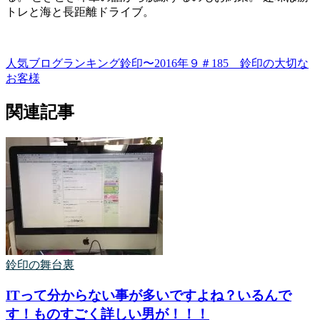
トレと海と長距離ドライブ。
人気ブログランキング鈴印〜2016年９
＃185 鈴印の大切な
お客様
関連記事
鈴印の舞台裏
ITって分からない事が多いですよね？いるんで
す！ものすごく詳しい男が！！！