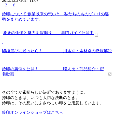
2015.12.27
2024.11.07
投
1
2
…
6
稿
鈴印について 創業以来の想いと、私たちのものづくりの姿
の
勢をまとめています。
ペ
ー
ジ
象牙の価値と魅力を深掘り 専門ガイド公開中
送
り
印鑑選びに迷ったら！ 用途別・素材別の徹底解説
鈴印の裏側を公開！ 職人技・商品紹介・密
着動画
その全てが素晴らしい決断でありますように。
捺印のときは、いつも大切な決断のとき。
鈴印は、その想いにふさわしい印をご用意しています。
鈴印オンラインショップはこちら