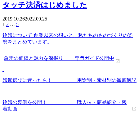
タッチ決済はじめました
2019.10.26
2022.09.25
投
1
2
…
5
稿
鈴印について 創業以来の想いと、私たちのものづくりの姿
の
勢をまとめています。
ペ
ー
ジ
象牙の価値と魅力を深掘り 専門ガイド公開中
送
り
印鑑選びに迷ったら！ 用途別・素材別の徹底解説
鈴印の裏側を公開！ 職人技・商品紹介・密
着動画