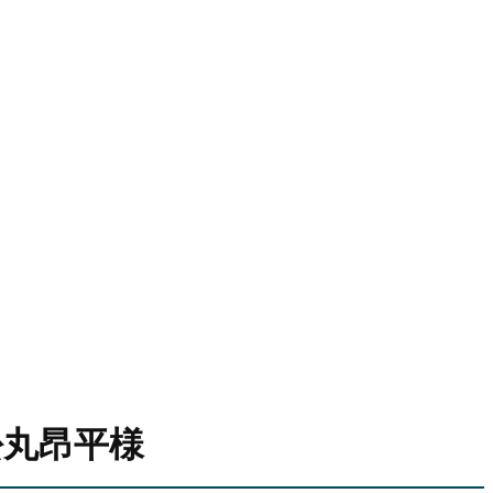
松丸昂平様